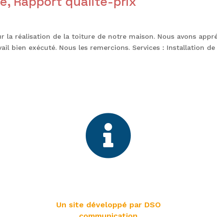
é, Rapport qualité-prix
r la réalisation de la toiture de notre maison. Nous avons appr
vail bien exécuté. Nous les remercions. Services : Installation de

Mentions légales
Politique de confidentialité
Un site développé par DSO
communication