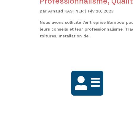
Professionnalisme, Qualit
par
Arnaud KASTNER
|
Fév 20, 2023
Nous avons sollicité l’entreprise Bambou pou
leurs conseils et leur professionnalisme. Tra
toitures, Installation de...

1014 rue de Cramier
19600 Saint Pantaléon-de-Larche
contact@bambou-enr.fr