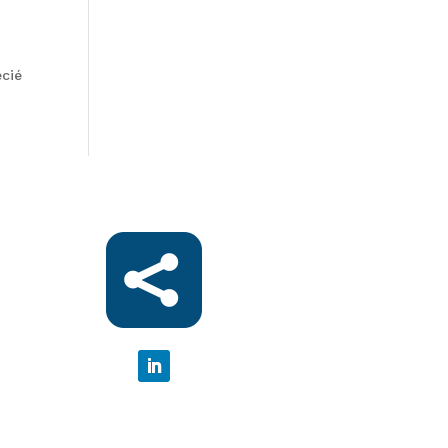
écié
