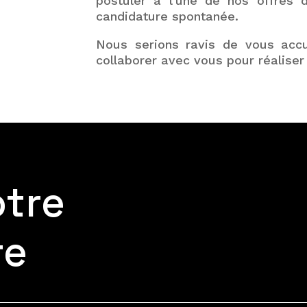
postuler à l’une de nos offres 
candidature spontanée.
Nous serions ravis de vous accue
collaborer avec vous pour réalise
otre
re