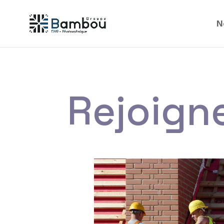
N
Rejoign