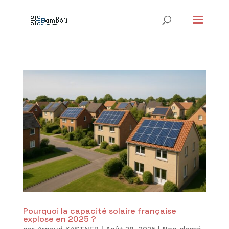
Pourquoi la capacité solaire française
explose en 2025 ?
par
Arnaud KASTNER
|
Août 29, 2025
|
Non classé